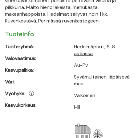
vihertävänkeltainen, punaista peiteväriä viiruina ja
pilkkuina. Malto hienorakeista, mehukasta,
makeanhappoista. Hedelmät säilyvät noin 1 kk.
Ruvenkestävä. Perimässä ruvenkestogeeni.
Tuoteinfo
Tuoteryhmä:
Hedelmäpuut, 6-8
astiassa
Valovaatimus:
Au-Pv
Kasvupaikka:
Syvämultainen, läpäisevä
Väri:
maa
Vyöhyke:
Valkoinen
Kasvukorkeus:
I-III