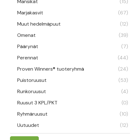
Mansikat
(15)
Marjakasvit
(67)
Muut hedelmäpuut
(12)
Omenat
(39)
Päärynät
(7)
Perennat
(44)
Proven Winners® tuoteryhmä
(24)
Puistoruusut
(53)
Runkoruusut
(4)
Ruusut 3 KPL/PKT
(0)
Ryhmäruusut
(10)
Uutuudet
(12)