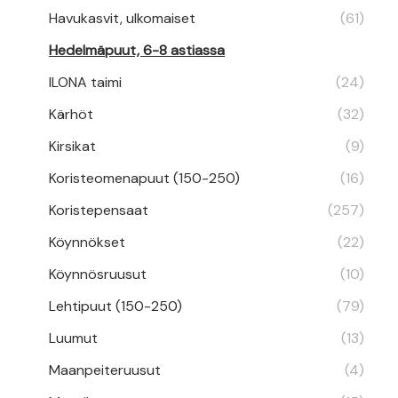
Havukasvit, ulkomaiset
(61)
Hedelmäpuut, 6-8 astiassa
ILONA taimi
(24)
Kärhöt
(32)
Kirsikat
(9)
Koristeomenapuut (150-250)
(16)
Koristepensaat
(257)
Köynnökset
(22)
Köynnösruusut
(10)
Lehtipuut (150-250)
(79)
Luumut
(13)
Maanpeiteruusut
(4)