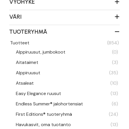
VYÖHYKE
VÄRI
TUOTERYHMÄ
Tuotteet
(854)
Alppiruusut, jumbokoot
(0)
Aitataimet
(3)
Alppiruusut
(35)
Atsaleat
(10)
Easy Elegance ruusut
(13)
Endless Summer® jalohortensiat
(6)
First Editions® tuoteryhmä
(24)
Havukasvit, oma tuotanto
(13)