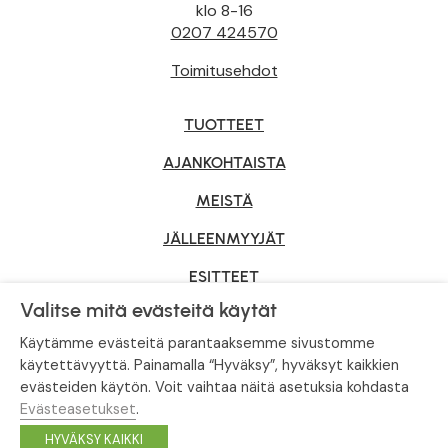
klo 8-16
0207 424570
Toimitusehdot
TUOTTEET
AJANKOHTAISTA
MEISTÄ
JÄLLEENMYYJÄT
ESITTEET
Valitse mitä evästeitä käytät
YRITYSMYYNTI
Käytämme evästeitä parantaaksemme sivustomme
käytettävyyttä. Painamalla “Hyväksy”, hyväksyt kaikkien
evästeiden käytön. Voit vaihtaa näitä asetuksia kohdasta
Tietosuojaseloste
|
Evästeasetukset
Evästeasetukset
.
© Tahvoset, All Rights Reserved.
HYVÄKSY KAIKKI