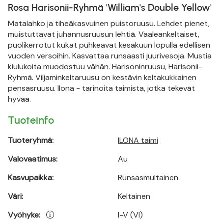
Rosa Harisonii-Ryhmä 'William's Double Yellow'
Matalahko ja tiheäkasvuinen puistoruusu. Lehdet pienet,
muistuttavat juhannusruusun lehtiä. Vaaleankeltaiset,
puolikerrotut kukat puhkeavat kesäkuun lopulla edellisen
vuoden versoihin. Kasvattaa runsaasti juurivesoja. Mustia
kiulukoita muodostuu vähän. Harisoninruusu, Harisonii-
Ryhmä. Viljaminkeltaruusu on kestävin keltakukkainen
pensasruusu. Ilona - tarinoita taimista, jotka tekevät
hyvää.
Tuoteinfo
Tuoteryhmä:
ILONA taimi
Valovaatimus:
Au
Kasvupaikka:
Runsasmultainen
Väri:
Keltainen
Vyöhyke:
I-V (VI)