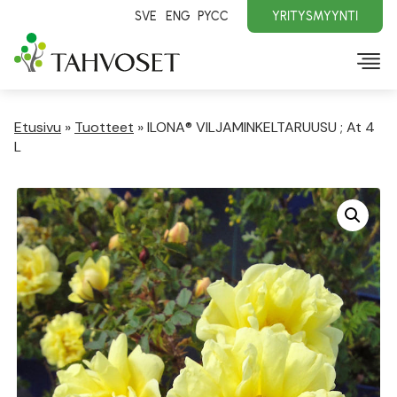
SVE
ENG
PYCC
YRITYSMYYNTI
Etusivu
»
Tuotteet
»
ILONA® VILJAMINKELTARUUSU ; At 4
L