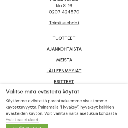
klo 8-16
0207 424570
Toimitusehdot
TUOTTEET
AJANKOHTAISTA
MEISTÄ
JÄLLEENMYYJÄT
ESITTEET
Valitse mitä evästeitä käytät
YRITYSMYYNTI
Käytämme evästeitä parantaaksemme sivustomme
käytettävyyttä. Painamalla “Hyväksy”, hyväksyt kaikkien
evästeiden käytön. Voit vaihtaa näitä asetuksia kohdasta
Tietosuojaseloste
|
Evästeasetukset
Evästeasetukset
.