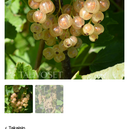
<
Takaisin