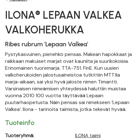
ILONA® LEPAAN VALKEA
VALKOHERUKKA
Ribes rubrum 'Lepaan Valkea'
Pystykasvuinen, pienehkö pensas. Makean hapokkaat ja
raikkaan makuiset marjat ovat kauniita ja suurikokoisia.
Erinomainen tuoremarja. TTA-751. FinE. Kun uusien
valkoherukoiden jalostusaineistoa tutkittiin MTT:lla
marja-aikaan, sai yksi hyvä jaloste nimen Timantti.
Varsinaisen nimeämisen yhteydessä haluttiin muistaa
vuonna 2010 100 vuotta täyttävää Lepaan
puutarhaopetusta. Näin pensas sai nimekseen ’Lepaan
Valkea’. Ilona - tarinoita taimista, jotka tekevät hyvää.
Tuoteinfo
Tuoteryhmä:
ILONA taimi