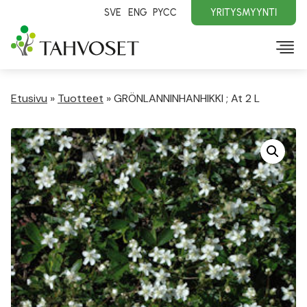
SVE
ENG
PYCC
YRITYSMYYNTI
Etusivu
»
Tuotteet
»
GRÖNLANNINHANHIKKI ; At 2 L