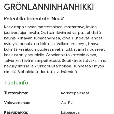
GRÖNLANNINHANHIKKI
Potentilla tridentata 'Nuuk'
Kasvutapa tiheän mattomainen, mätästävä, leviää
juuriversojen avulla. Osittain ikivihreä varpu. Lehdistö
kaunis, kiiltävän tummanvihreä, kova. Putoavat lehdet
syksyllä punaisia ja keltaisia. Valkoinen, kevyt, ilmava
kukinta kesäkuun puolessa välin. Kukkavanat nousevat
kasvuston yläpuolelle. Grönlannista kotoisin oleva,
talvenkestävä maanpeitekasvi. Sopii käytettäväksi mm.
havuryhmissä ja kivikkopuutarhoissa. Tunnetaan myös
nimellä Sibbaldia tridentata, vitinärvänä.
Tuoteinfo
Tuoteryhmä:
Koristepensaat
Valovaatimus:
Au-Pv
Kasvupaikka:
Läpäisevä