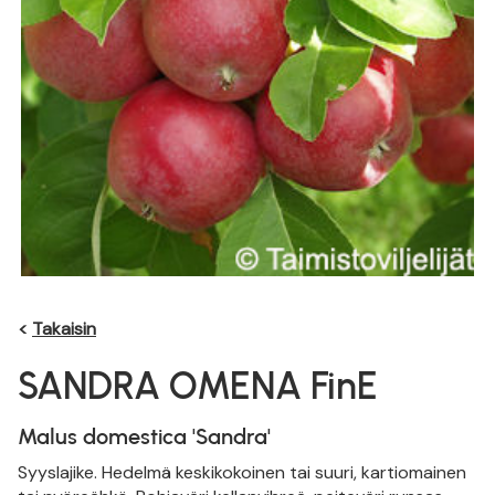
<
Takaisin
SANDRA OMENA FinE
Malus domestica 'Sandra'
Syyslajike. Hedelmä keskikokoinen tai suuri, kartiomainen