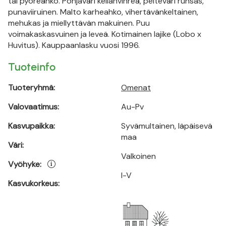
tai pyöreähkö. Pohjaväri kellanvihreä, peiteväri runsas,
punaviiruinen. Malto karheahko, vihertävänkeltainen,
mehukas ja miellyttävän makuinen. Puu
voimakaskasvuinen ja leveä. Kotimainen lajike (Lobo x
Huvitus). Kauppaanlasku vuosi 1996.
Tuoteinfo
Tuoteryhmä:
Omenat
Valovaatimus:
Au-Pv
Kasvupaikka:
Syvämultainen, läpäisevä
maa
Väri:
Valkoinen
Vyöhyke:
I-V
Kasvukorkeus: