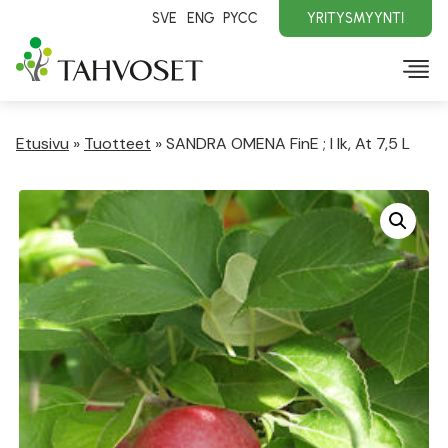
SVE
ENG
PYCC
YRITYSMYYNTI
Etusivu
»
Tuotteet
»
SANDRA OMENA FinE ; I lk, At 7,5 L