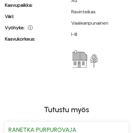
Au
Kasvupaikka:
Ravinteikas
Väri:
Vaaleanpunainen
Vyöhyke:
I-III
Kasvukorkeus:
Tutustu myös
RANETKA PURPUROVAJA