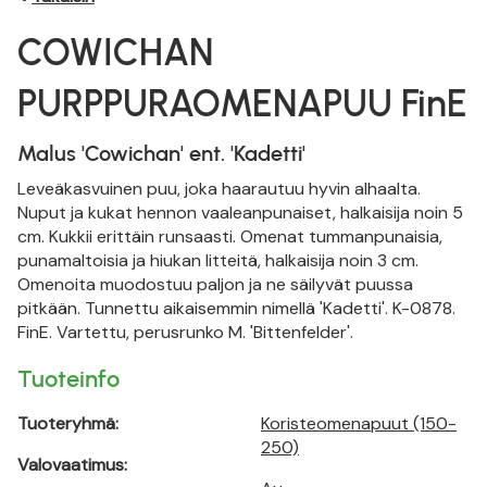
COWICHAN
PURPPURAOMENAPUU FinE
Malus 'Cowichan' ent. 'Kadetti'
Leveäkasvuinen puu, joka haarautuu hyvin alhaalta.
Nuput ja kukat hennon vaaleanpunaiset, halkaisija noin 5
cm. Kukkii erittäin runsaasti. Omenat tummanpunaisia,
punamaltoisia ja hiukan litteitä, halkaisija noin 3 cm.
Omenoita muodostuu paljon ja ne säilyvät puussa
pitkään. Tunnettu aikaisemmin nimellä 'Kadetti'. K-0878.
FinE. Vartettu, perusrunko M. 'Bittenfelder'.
Tuoteinfo
Tuoteryhmä:
Koristeomenapuut (150-
250)
Valovaatimus: