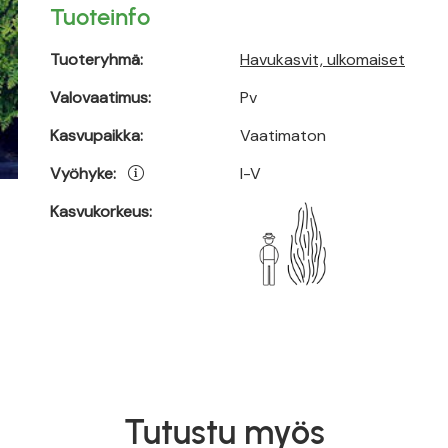
Tuoteinfo
Tuoteryhmä:
Havukasvit, ulkomaiset
Valovaatimus:
Pv
Kasvupaikka:
Vaatimaton
Vyöhyke:
I-V
Kasvukorkeus:
Tutustu myös