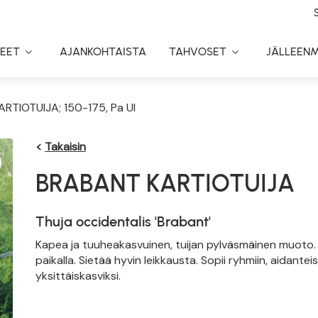
EET
AJANKOHTAISTA
TAHVOSET
JÄLLEEN
Toggle
Toggle
Dropdown
Dropdown
RTIOTUIJA; 150-175, Pa Ul
<
Takaisin
BRABANT KARTIOTUIJA
Thuja occidentalis 'Brabant'
Kapea ja tuuheakasvuinen, tuijan pylväsmäinen muoto. 
paikalla. Sietää hyvin leikkausta. Sopii ryhmiin, aidanteisi
yksittäiskasviksi.