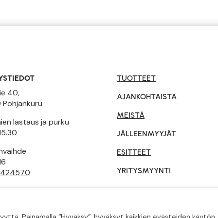
YSTIEDOT
TUOTTEET
ie 40,
AJANKOHTAISTA
 Pohjankuru
MEISTÄ
en lastaus ja purku
15.30
JÄLLEENMYYJÄT
invaihde
ESITTEET
16
YRITYSMYYNTI
 424570
tusehdot
ä. Painamalla “Hyväksy”, hyväksyt kaikkien evästeiden käytön. 