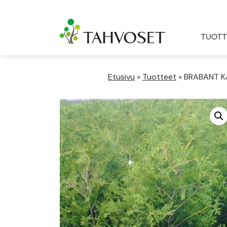
TUOTT
Etusivu
»
Tuotteet
»
BRABANT KA