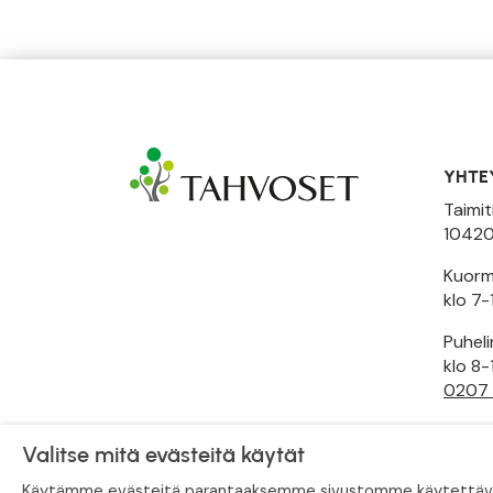
YHTE
Taimit
10420
Kuormi
klo 7-
Puhel
klo 8-
0207
Toimi
Valitse mitä evästeitä käytät
Käytämme evästeitä parantaaksemme sivustomme käytettävyytt