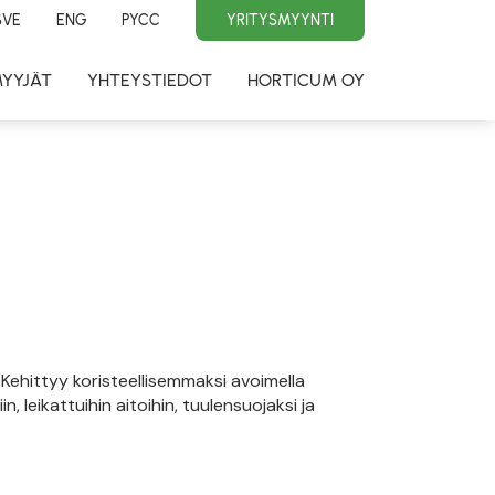
SVE
ENG
PYCC
YRITYSMYYNTI
MYYJÄT
YHTEYSTIEDOT
HORTICUM OY
Kehittyy koristeellisemmaksi avoimella
in, leikattuihin aitoihin, tuulensuojaksi ja