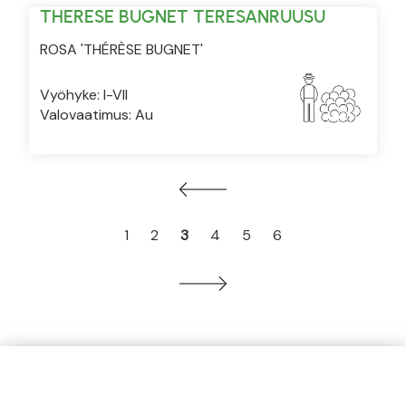
THERESE BUGNET TERESANRUUSU
ROSA 'THÉRÈSE BUGNET'
Vyöhyke: I-VII
Valovaatimus: Au
1
2
3
4
5
6