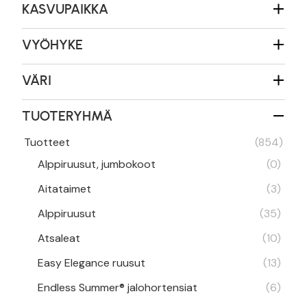
KASVUPAIKKA
VYÖHYKE
VÄRI
TUOTERYHMÄ
Tuotteet
(854)
Alppiruusut, jumbokoot
(0)
Aitataimet
(3)
Alppiruusut
(35)
Atsaleat
(10)
Easy Elegance ruusut
(13)
Endless Summer® jalohortensiat
(6)