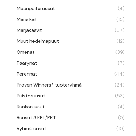
Maanpeiteruusut
(4)
Mansikat
(15)
Marjakasvit
(67)
Muut hedelmäpuut
(12)
Omenat
(39)
Päärynät
(7)
Perennat
(44)
Proven Winners® tuoteryhmä
(24)
Puistoruusut
(53)
Runkoruusut
(4)
Ruusut 3 KPL/PKT
(0)
Ryhmäruusut
(10)