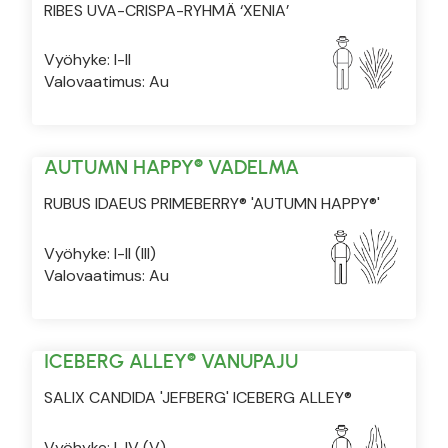
RIBES UVA-CRISPA-RYHMÄ ‘XENIA’
Vyöhyke: I-II
Valovaatimus: Au
AUTUMN HAPPY® VADELMA
RUBUS IDAEUS PRIMEBERRY® 'AUTUMN HAPPY®'
Vyöhyke: I-II (III)
Valovaatimus: Au
ICEBERG ALLEY® VANUPAJU
SALIX CANDIDA 'JEFBERG' ICEBERG ALLEY®
Vyöhyke: I-IV (V)