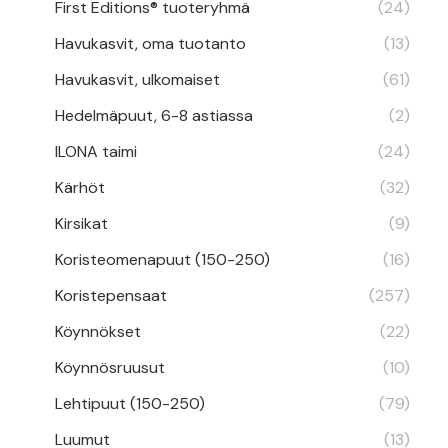
First Editions® tuoteryhmä
(24)
Havukasvit, oma tuotanto
(13)
Havukasvit, ulkomaiset
(61)
Hedelmäpuut, 6-8 astiassa
(2)
ILONA taimi
(24)
Kärhöt
(32)
Kirsikat
(9)
Koristeomenapuut (150-250)
(16)
Koristepensaat
(257)
Köynnökset
(22)
Köynnösruusut
(10)
Lehtipuut (150-250)
(79)
Luumut
(13)