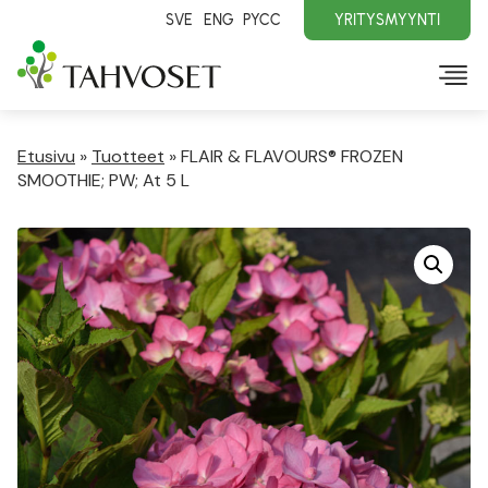
SVE
ENG
PYCC
YRITYSMYYNTI
Etusivu
»
Tuotteet
»
FLAIR & FLAVOURS® FROZEN
SMOOTHIE; PW; At 5 L