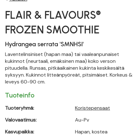
FLAIR & FLAVOURS®
FROZEN SMOOTHIE
Hydrangea serrata 'SMNHSI'
Laventelinsiniset (hapan maa) tai vaaleanpunaiset
kukinnot (neurtaali, emäksinen maa) koko verson
pituudella. Runsas, pitkäaikainen kukinta keskikesältä
syksyyn. Kukinnot litteänpyöreät, pitsimäiset. Korkeus &
leveys 60-90 cm.
Tuoteinfo
Tuoteryhmä:
Koristepensaat
Valovaatimus:
Au-Pv
Kasvupaikka:
Hapan, kostea