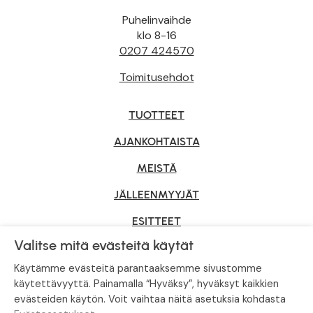
Puhelinvaihde
klo 8-16
0207 424570
Toimitusehdot
TUOTTEET
AJANKOHTAISTA
MEISTÄ
JÄLLEENMYYJÄT
ESITTEET
Valitse mitä evästeitä käytät
YRITYSMYYNTI
Käytämme evästeitä parantaaksemme sivustomme
käytettävyyttä. Painamalla “Hyväksy”, hyväksyt kaikkien
evästeiden käytön. Voit vaihtaa näitä asetuksia kohdasta
Tietosuojaseloste
|
Evästeasetukset