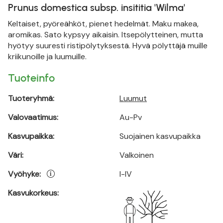
Prunus domestica subsp. insititia 'Wilma'
Keltaiset, pyöreähköt, pienet hedelmät. Maku makea,
aromikas. Sato kypsyy aikaisin. Itsepölytteinen, mutta
hyötyy suuresti ristipölytyksestä. Hyvä pölyttäjä muille
kriikunoille ja luumuille.
Tuoteinfo
Tuoteryhmä:
Luumut
Valovaatimus:
Au-Pv
Kasvupaikka:
Suojainen kasvupaikka
Väri:
Valkoinen
Vyöhyke:
I-IV
Kasvukorkeus: