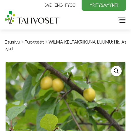
SVE
ENG
PYCC
YRITYSMYYNTI
Etusivu
»
Tuotteet
»
WILMA KELTAKRIIKUNA LUUMU; I lk, At
7,5 L