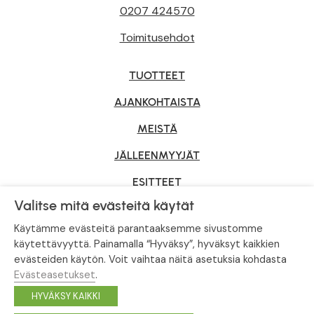
0207 424570
Toimitusehdot
TUOTTEET
AJANKOHTAISTA
MEISTÄ
JÄLLEENMYYJÄT
ESITTEET
Valitse mitä evästeitä käytät
YRITYSMYYNTI
Käytämme evästeitä parantaaksemme sivustomme
käytettävyyttä. Painamalla “Hyväksy”, hyväksyt kaikkien
evästeiden käytön. Voit vaihtaa näitä asetuksia kohdasta
Tietosuojaseloste
|
Evästeasetukset
Evästeasetukset
.
© Tahvoset, All Rights Reserved.
HYVÄKSY KAIKKI