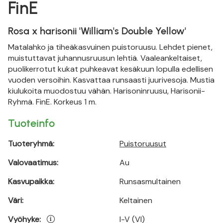
FinE
Rosa x harisonii 'William's Double Yellow'
Matalahko ja tiheäkasvuinen puistoruusu. Lehdet pienet,
muistuttavat juhannusruusun lehtiä. Vaaleankeltaiset,
puolikerrotut kukat puhkeavat kesäkuun lopulla edellisen
vuoden versoihin. Kasvattaa runsaasti juurivesoja. Mustia
kiulukoita muodostuu vähän. Harisoninruusu, Harisonii-
Ryhmä. FinE. Korkeus 1 m.
Tuoteinfo
Tuoteryhmä:
Puistoruusut
Valovaatimus:
Au
Kasvupaikka:
Runsasmultainen
Väri:
Keltainen
Vyöhyke:
I-V (VI)