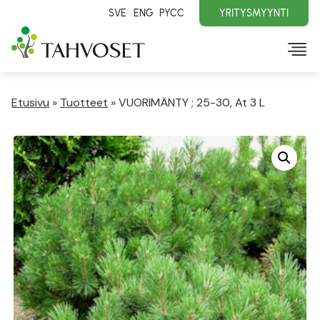
SVE
ENG
PYCC
YRITYSMYYNTI
Etusivu
»
Tuotteet
»
VUORIMÄNTY ; 25-30, At 3 L