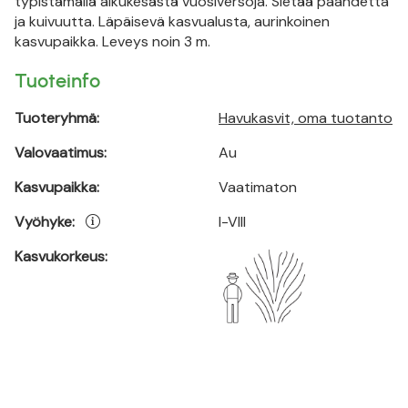
typistämällä alkukesästä vuosiversoja. Sietää paahdetta
ja kuivuutta. Läpäisevä kasvualusta, aurinkoinen
kasvupaikka. Leveys noin 3 m.
Tuoteinfo
Tuoteryhmä:
Havukasvit, oma tuotanto
Valovaatimus:
Au
Kasvupaikka:
Vaatimaton
Vyöhyke:
I-VIII
Kasvukorkeus: