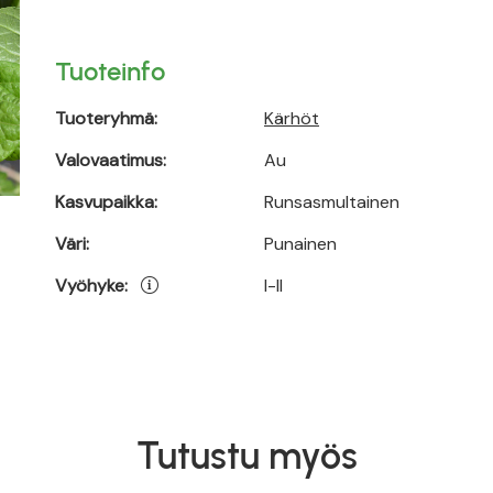
Tuoteinfo
Tuoteryhmä:
Kärhöt
Valovaatimus:
Au
Kasvupaikka:
Runsasmultainen
Väri:
Punainen
Vyöhyke:
I-II
Tutustu myös