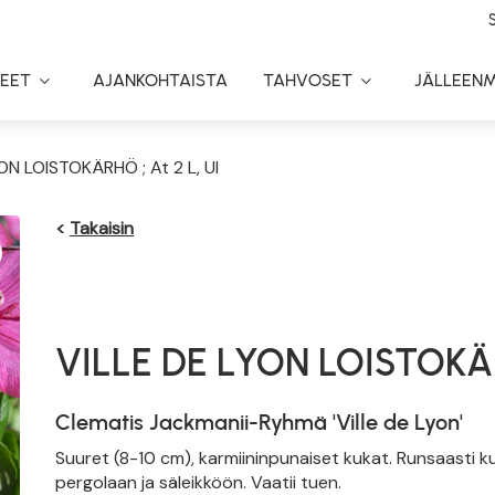
EET
AJANKOHTAISTA
TAHVOSET
JÄLLEEN
Toggle
Toggle
Dropdown
Dropdown
ON LOISTOKÄRHÖ ; At 2 L, Ul
<
Takaisin
VILLE DE LYON LOISTOK
Clematis Jackmanii-Ryhmä 'Ville de Lyon'
Suuret (8-10 cm), karmiininpunaiset kukat. Runsaasti ku
pergolaan ja säleikköön. Vaatii tuen.