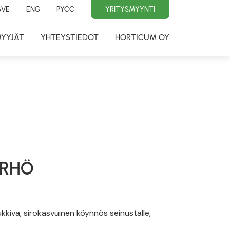
SVE
ENG
PYCC
YRITYSMYYNTI
MYYJÄT
YHTEYSTIEDOT
HORTICUM OY
ÄRHÖ
kkiva, sirokasvuinen köynnös seinustalle,