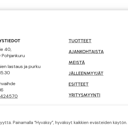
YSTIEDOT
TUOTTEET
ie 40,
AJANKOHTAISTA
 Pohjankuru
MEISTÄ
en lastaus ja purku
15.30
JÄLLEENMYYJÄT
invaihde
ESITTEET
16
YRITYSMYYNTI
 424570
tusehdot
ä. Painamalla “Hyväksy”, hyväksyt kaikkien evästeiden käytön. 