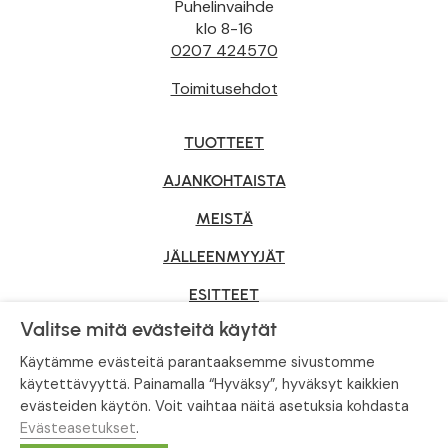
Puhelinvaihde
klo 8-16
0207 424570
Toimitusehdot
TUOTTEET
AJANKOHTAISTA
MEISTÄ
JÄLLEENMYYJÄT
ESITTEET
Valitse mitä evästeitä käytät
YRITYSMYYNTI
Käytämme evästeitä parantaaksemme sivustomme
käytettävyyttä. Painamalla “Hyväksy”, hyväksyt kaikkien
evästeiden käytön. Voit vaihtaa näitä asetuksia kohdasta
Tietosuojaseloste
|
Evästeasetukset
Evästeasetukset
.