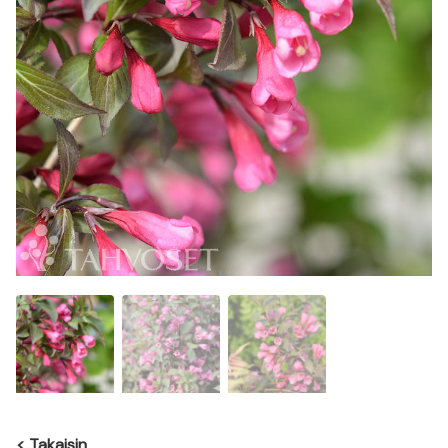
<
Takaisin