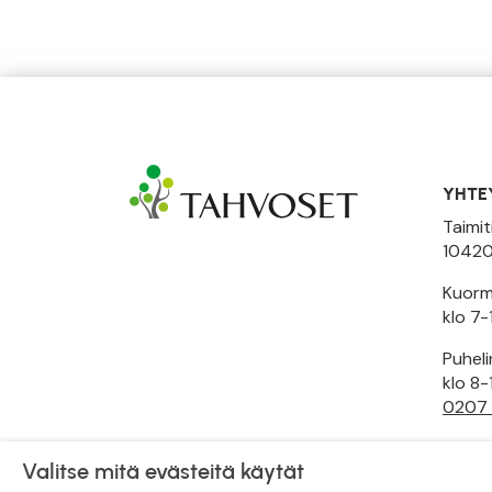
YHTE
Taimit
10420
Kuormi
klo 7-
Puhel
klo 8-
0207
Toimi
Valitse mitä evästeitä käytät