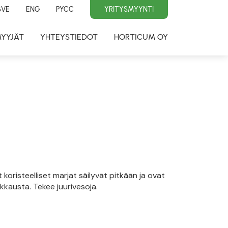
SVE
ENG
PYCC
YRITYSMYYNTI
MYYJÄT
YHTEYSTIEDOT
HORTICUM OY
oristeelliset marjat säilyvät pitkään ja ovat
ikkausta. Tekee juurivesoja.