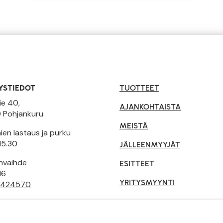
YSTIEDOT
TUOTTEET
ie 40,
AJANKOHTAISTA
 Pohjankuru
MEISTÄ
en lastaus ja purku
15.30
JÄLLEENMYYJÄT
invaihde
ESITTEET
16
YRITYSMYYNTI
 424570
tusehdot