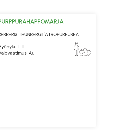
PURPPURAHAPPOMARJA
BERBERIS THUNBERGII 'ATROPURPUREA'
Vyöhyke: I-III
Valovaatimus: Au