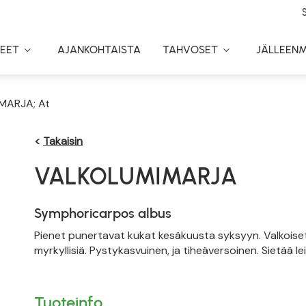
EET
AJANKOHTAISTA
TAHVOSET
JÄLLEEN
Toggle
Toggle
Dropdown
Dropdown
MARJA; At
<
Takaisin
VALKOLUMIMARJA
Symphoricarpos albus
Pienet punertavat kukat kesäkuusta syksyyn. Valkoiset k
myrkyllisiä. Pystykasvuinen, ja tiheäversoinen. Sietää le
Tuoteinfo