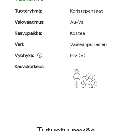
Tuoteryhmä:
Koristepensaat
Valovaatimus:
Au-Va
Kasvupaikka:
Kostea
Väri:
Vaaleanpunainen
Vyöhyke:
I-IV (V)
Kasvukorkeus: