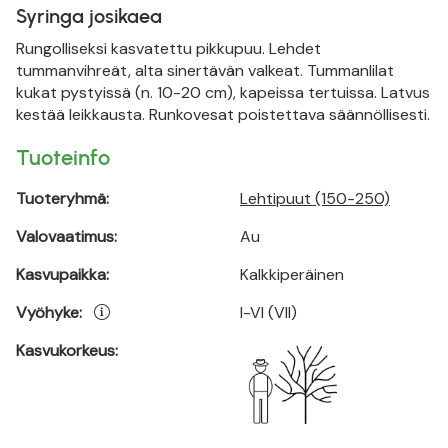
Syringa josikaea
Rungolliseksi kasvatettu pikkupuu. Lehdet
tummanvihreät, alta sinertävän valkeat. Tummanlilat
kukat pystyissä (n. 10-20 cm), kapeissa tertuissa. Latvus
kestää leikkausta. Runkovesat poistettava säännöllisesti.
Tuoteinfo
Tuoteryhmä:
Lehtipuut (150-250)
Valovaatimus:
Au
Kasvupaikka:
Kalkkiperäinen
Vyöhyke:
I-VI (VII)
Kasvukorkeus: