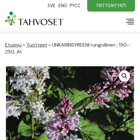
SVE
ENG
PYCC
YRITYSMYYNTI
Etusivu
»
Tuotteet
»
UNKARINSYREENI rungollinen ; 150-
250, At