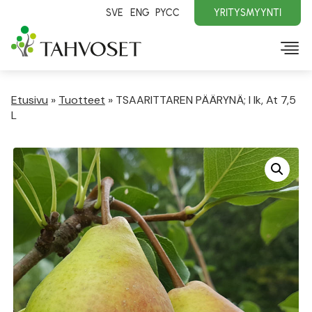
SVE
ENG
PYCC
YRITYSMYYNTI
Etusivu
»
Tuotteet
»
TSAARITTAREN PÄÄRYNÄ; I lk, At 7,5
L