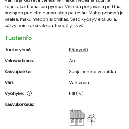
Vanha ja kestävä venäläinen lajike. Hedelmä suuri ja
kaunis, kartiomaisen pyöreä. Vihreää pohjaväriä peittää
auringon puolelta punaruskea peiteväri. Malto pehmeä ja
vaalea, maku miedon aromikas. Sato kypsyy elokuulla,
säilyy noin kaksi viikkoa. Itsepölyttyvä.
Tuoteinfo
Tuoteryhmä:
Päärynät
Valovaatimus:
Au
Kasvupaikka:
Suojainen kasvupaikka
Väri:
Valkoinen
Vyöhyke:
I-III (IV)
Kasvukorkeus: