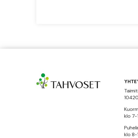
YHTE
Taimit
10420
Kuormi
klo 7-
Puhel
klo 8-