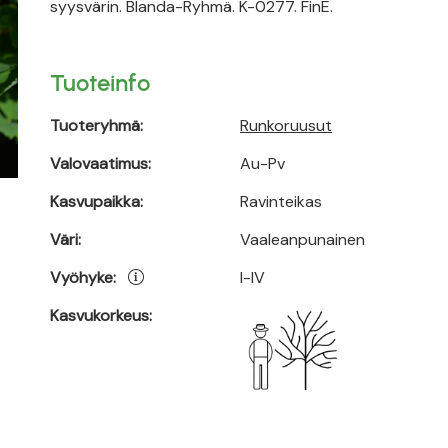
syysvärin. Blanda-Ryhmä. K-0277. FinE.
Tuoteinfo
Tuoteryhmä:
Runkoruusut
Valovaatimus:
Au-Pv
Kasvupaikka:
Ravinteikas
Väri:
Vaaleanpunainen
Vyöhyke:
I-IV
Kasvukorkeus: