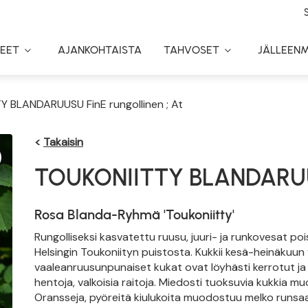
EET
AJANKOHTAISTA
TAHVOSET
JÄLLEEN
Toggle
Toggle
Dropdown
Dropdown
Y BLANDARUUSU FinE rungollinen ; At
<
Takaisin
TOUKONIITTY BLANDARUUS
Rosa Blanda-Ryhmä 'Toukoniitty'
Rungolliseksi kasvatettu ruusu, juuri- ja runkovesat poi
Helsingin Toukoniityn puistosta. Kukkii kesä-heinäkuun 
vaaleanruusunpunaiset kukat ovat löyhästi kerrotut ja 
hentoja, valkoisia raitoja. Miedosti tuoksuvia kukkia m
Oransseja, pyöreitä kiulukoita muodostuu melko runsaa