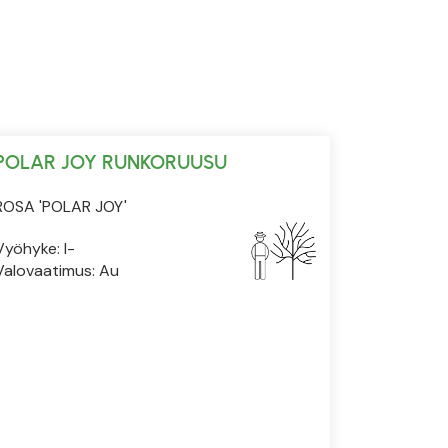
POLAR JOY RUNKORUUSU
ROSA 'POLAR JOY'
Vyöhyke: I-
Valovaatimus: Au