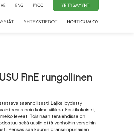
SVE
ENG
PYCC
YRITYSMYYNTI
MYYJÄT
YHTEYSTIEDOT
HORTICUM OY
U FinE rungollinen
stettava säännöllisesti. Lajike löydetty
vaihteessa noin kolme viikkoa. Keskikokoiset,
melko leveät. Toisinaan terälehdissä on
uodostuu sekä uusiin että vanhoihin versoihin.
sti. Pensas saa kauniin oranssinpunaisen