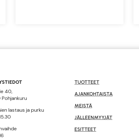
YSTIEDOT
TUOTTEET
ie 40,
AJANKOHTAISTA
 Pohjankuru
MEISTÄ
en lastaus ja purku
15.30
JÄLLEENMYYJÄT
invaihde
ESITTEET
16