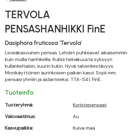
TERVOLA
PENSASHANHIKKI FinE
Dasiphora fruticosa 'Tervola'
Leveäkasvuinen pensas. Lehdet puhkeavat aikaisemmin
kuin muilla hanhikeilla. Kukkii heinäkuusta syksyyn
kullankeltaisin, suurin kukin. Hyvä talvenkestävyys.
Monikäyttöinen aurinkoisen paikan kasvi. Sopii mm.
pensasryhmiin ja aidanteeksi. TTA-541. FinE.
Tuoteinfo
Tuoteryhmä:
Koristepensaat
Valovaatimus:
Au
Kasvupaikka:
Kuiva maa