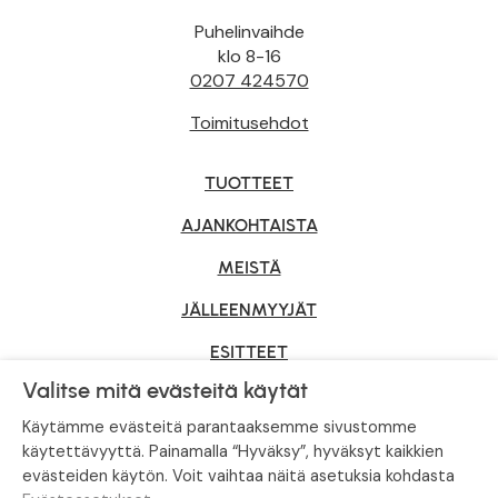
Puhelinvaihde
klo 8-16
0207 424570
Toimitusehdot
TUOTTEET
AJANKOHTAISTA
MEISTÄ
JÄLLEENMYYJÄT
ESITTEET
Valitse mitä evästeitä käytät
YRITYSMYYNTI
Käytämme evästeitä parantaaksemme sivustomme
käytettävyyttä. Painamalla “Hyväksy”, hyväksyt kaikkien
evästeiden käytön. Voit vaihtaa näitä asetuksia kohdasta
Tietosuojaseloste
|
Evästeasetukset