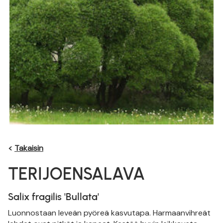
<
Takaisin
TERIJOENSALAVA
Salix fragilis 'Bullata'
Luonnostaan leveän pyöreä kasvutapa. Harmaanvihreät