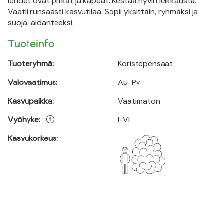
lehdet ovat pitkät ja kapeat. Kestää hyvin leikkausta.
Vaatii runsaasti kasvutilaa. Sopii yksittäin, ryhmäksi ja
suoja-aidanteeksi.
Tuoteinfo
Tuoteryhmä:
Koristepensaat
Valovaatimus:
Au-Pv
Kasvupaikka:
Vaatimaton
Vyöhyke:
I-VI
Kasvukorkeus: