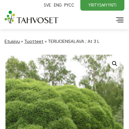
SVE
ENG
PYCC
YRITYSMYYNTI
Etusivu
»
Tuotteet
»
TERIJOENSALAVA ; At 3 L