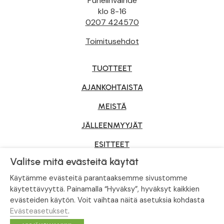
Puhelinvaihde
klo 8-16
0207 424570
Toimitusehdot
TUOTTEET
AJANKOHTAISTA
MEISTÄ
JÄLLEENMYYJÄT
ESITTEET
Valitse mitä evästeitä käytät
YRITYSMYYNTI
Käytämme evästeitä parantaaksemme sivustomme
käytettävyyttä. Painamalla “Hyväksy”, hyväksyt kaikkien
evästeiden käytön. Voit vaihtaa näitä asetuksia kohdasta
Tietosuojaseloste
|
Evästeasetukset
Evästeasetukset
.