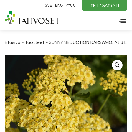
SVE
ENG
PYCC
YRITYSMYYNTI
Etusivu
»
Tuotteet
»
SUNNY SEDUCTION KÄRSÄMÖ; At 3 L