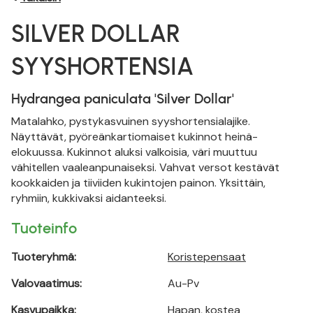
SILVER DOLLAR
SYYSHORTENSIA
Hydrangea paniculata 'Silver Dollar'
Matalahko, pystykasvuinen syyshortensialajike.
Näyttävät, pyöreänkartiomaiset kukinnot heinä-
elokuussa. Kukinnot aluksi valkoisia, väri muuttuu
vähitellen vaaleanpunaiseksi. Vahvat versot kestävät
kookkaiden ja tiiviiden kukintojen painon. Yksittäin,
ryhmiin, kukkivaksi aidanteeksi.
Tuoteinfo
Tuoteryhmä:
Koristepensaat
Valovaatimus:
Au-Pv
Kasvupaikka:
Hapan, kostea