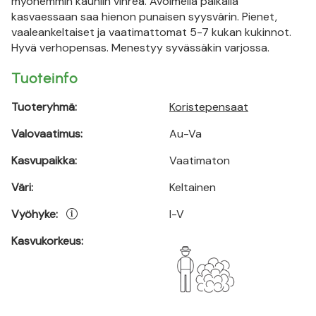
myöhemmin kauniin vihreä. Avoimella paikalla
kasvaessaan saa hienon punaisen syysvärin. Pienet,
vaaleankeltaiset ja vaatimattomat 5-7 kukan kukinnot.
Hyvä verhopensas. Menestyy syvässäkin varjossa.
Tuoteinfo
Tuoteryhmä:
Koristepensaat
Valovaatimus:
Au-Va
Kasvupaikka:
Vaatimaton
Väri:
Keltainen
Vyöhyke:
I-V
Kasvukorkeus: