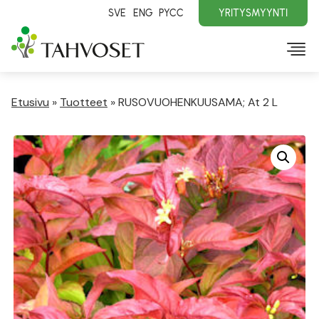
SVE
ENG
PYCC
YRITYSMYYNTI
Etusivu
»
Tuotteet
»
RUSOVUOHENKUUSAMA; At 2 L