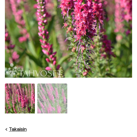
<
Takaisin