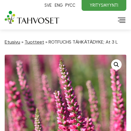
SVE
ENG
PYCC
YRITYSMYYNTI
Etusivu
»
Tuotteet
»
ROTFUCHS TÄHKÄTÄDYKE; At 3 L