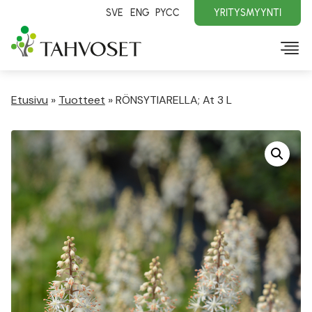
SVE
ENG
PYCC
YRITYSMYYNTI
Etusivu
»
Tuotteet
»
RÖNSYTIARELLA; At 3 L