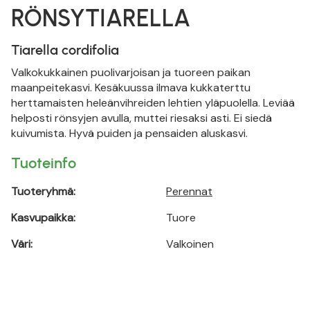
RÖNSYTIARELLA
Tiarella cordifolia
Valkokukkainen puolivarjoisan ja tuoreen paikan
maanpeitekasvi. Kesäkuussa ilmava kukkaterttu
herttamaisten heleänvihreiden lehtien yläpuolella. Leviää
helposti rönsyjen avulla, muttei riesaksi asti. Ei siedä
kuivumista. Hyvä puiden ja pensaiden aluskasvi.
Tuoteinfo
Tuoteryhmä:
Perennat
Kasvupaikka:
Tuore
Väri:
Valkoinen