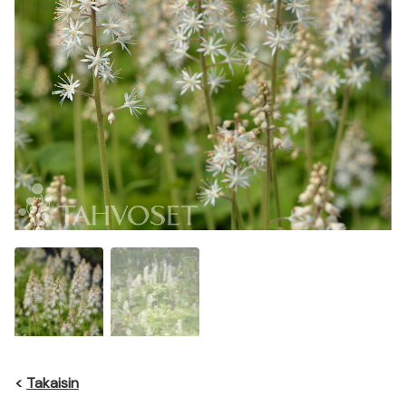
<
Takaisin