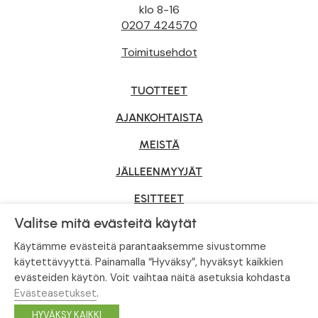
klo 8-16
0207 424570
Toimitusehdot
TUOTTEET
AJANKOHTAISTA
MEISTÄ
JÄLLEENMYYJÄT
ESITTEET
Valitse mitä evästeitä käytät
YRITYSMYYNTI
Käytämme evästeitä parantaaksemme sivustomme
käytettävyyttä. Painamalla “Hyväksy”, hyväksyt kaikkien
evästeiden käytön. Voit vaihtaa näitä asetuksia kohdasta
Tietosuojaseloste
|
Evästeasetukset
Evästeasetukset
.
© Tahvoset, All Rights Reserved.
HYVÄKSY KAIKKI