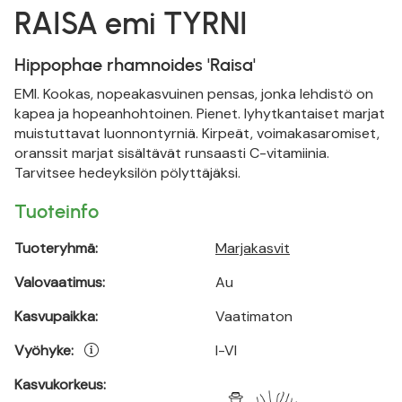
RAISA emi TYRNI
Hippophae rhamnoides 'Raisa'
EMI. Kookas, nopeakasvuinen pensas, jonka lehdistö on
kapea ja hopeanhohtoinen. Pienet. lyhytkantaiset marjat
muistuttavat luonnontyrniä. Kirpeät, voimakasaromiset,
oranssit marjat sisältävät runsaasti C-vitamiinia.
Tarvitsee hedeyksilön pölyttäjäksi.
Tuoteinfo
Tuoteryhmä:
Marjakasvit
Valovaatimus:
Au
Kasvupaikka:
Vaatimaton
Vyöhyke:
I-VI
Kasvukorkeus: