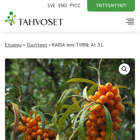
SVE
ENG
PYCC
YRITYSMYYNTI
Etusivu
»
Tuotteet
»
RAISA emi TYRNI; At 3 L