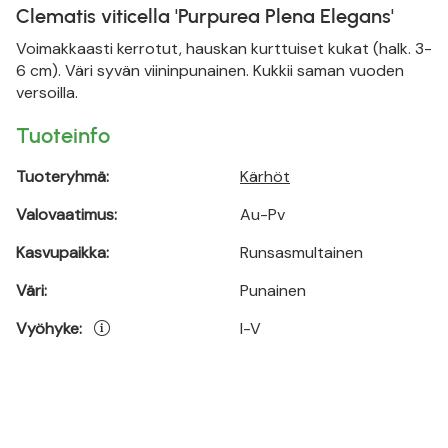
Clematis viticella 'Purpurea Plena Elegans'
Voimakkaasti kerrotut, hauskan kurttuiset kukat (halk. 3-
6 cm). Väri syvän viininpunainen. Kukkii saman vuoden
versoilla.
Tuoteinfo
Tuoteryhmä:
Kärhöt
Valovaatimus:
Au-Pv
Kasvupaikka:
Runsasmultainen
Väri:
Punainen
Vyöhyke:
I-V