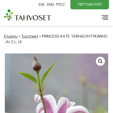
SVE
ENG
PYCC
YRITYSMYYNTI
Etusivu
»
Tuotteet
»
PRINCESS KATE TARHALYHTYKÄRHÖ
; At 2 L, Ul