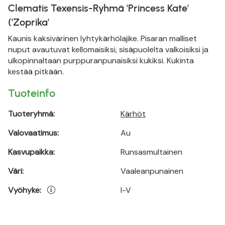
Clematis Texensis-Ryhmä 'Princess Kate'
('Zoprika'
Kaunis kaksivärinen lyhtykärhölajike. Pisaran malliset
nuput avautuvat kellomaisiksi, sisäpuolelta valkoisiksi ja
ulkopinnaltaan purppuranpunaisiksi kukiksi. Kukinta
kestää pitkään.
Tuoteinfo
Tuoteryhmä:
Kärhöt
Valovaatimus:
Au
Kasvupaikka:
Runsasmultainen
Väri:
Vaaleanpunainen
Vyöhyke:
I-V