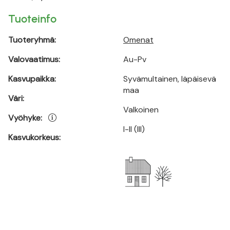
Tuoteinfo
Tuoteryhmä:
Omenat
Valovaatimus:
Au-Pv
Kasvupaikka:
Syvämultainen, läpäisevä
maa
Väri:
Valkoinen
Vyöhyke:
I-II (III)
Kasvukorkeus: