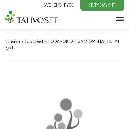
SVE
ENG
PYCC
YRITYSMYYNTI
Etusivu
»
Tuotteet
»
PODAROK DETJAM OMENA ; I lk, At
7,5 L