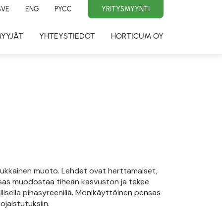
SVE
ENG
PYCC
YRITYSMYYNTI
MYYJÄT
YHTEYSTIEDOT
HORTICUM OY
okukkainen muoto. Lehdet ovat herttamaiset,
Pensas muodostaa tiheän kasvuston ja tekee
llisella pihasyreenillä. Monikäyttöinen pensas
jaistutuksiin.