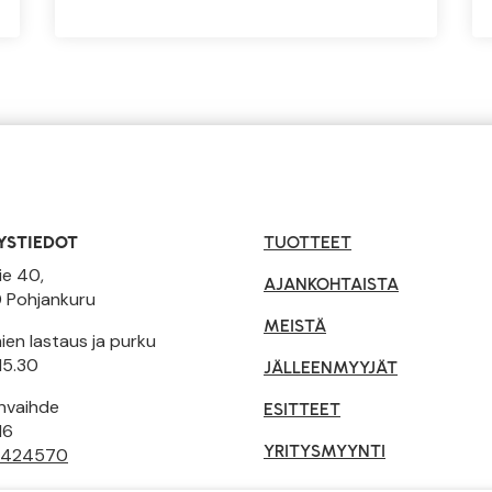
YSTIEDOT
TUOTTEET
ie 40,
AJANKOHTAISTA
 Pohjankuru
MEISTÄ
en lastaus ja purku
15.30
JÄLLEENMYYJÄT
invaihde
ESITTEET
16
YRITYSMYYNTI
 424570