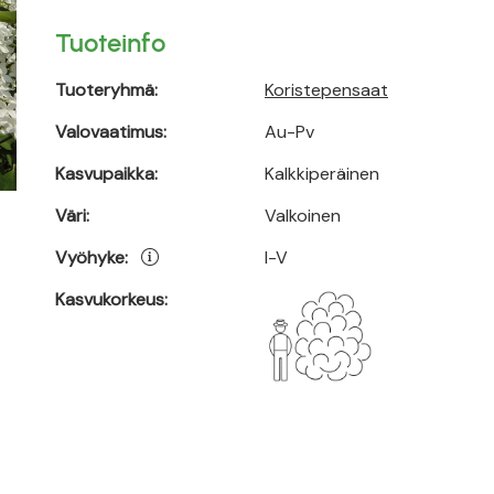
Tuoteinfo
Tuoteryhmä:
Koristepensaat
Valovaatimus:
Au-Pv
Kasvupaikka:
Kalkkiperäinen
Väri:
Valkoinen
Vyöhyke:
I-V
Kasvukorkeus: