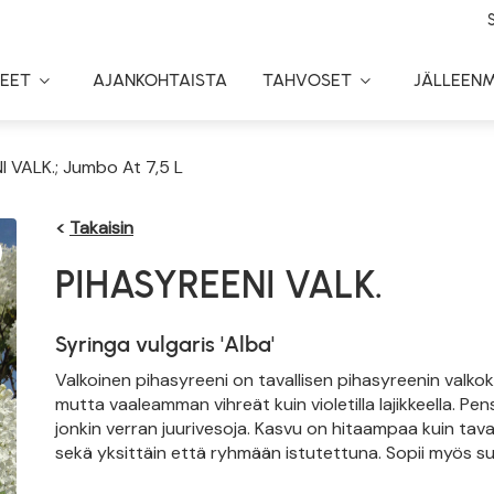
EET
AJANKOHTAISTA
TAHVOSET
JÄLLEEN
Toggle
Toggle
Dropdown
Dropdown
 VALK.; Jumbo At 7,5 L
<
Takaisin
PIHASYREENI VALK.
Syringa vulgaris 'Alba'
Valkoinen pihasyreeni on tavallisen pihasyreenin valk
mutta vaaleamman vihreät kuin violetilla lajikkeella. 
jonkin verran juurivesoja. Kasvu on hitaampaa kuin tava
sekä yksittäin että ryhmään istutettuna. Sopii myös suo