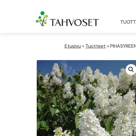
TUOTT
Etusivu
»
Tuotteet
»
PIHASYREENI