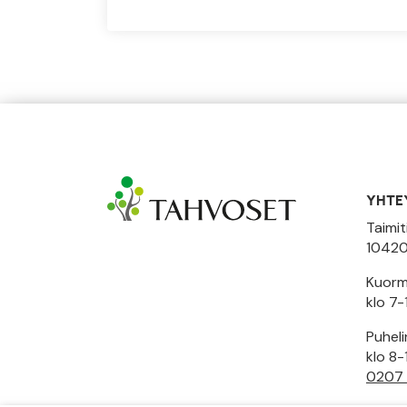
YHTE
Taimit
10420
Kuormi
klo 7-
Puhel
klo 8-
0207