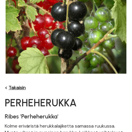
<
Takaisin
PERHEHERUKKA
Ribes 'Perheherukka'
Kolme eriväristä herukkalajiketta samassa ruukussa.