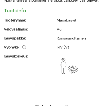
Musta, vihreä ja punainen herukka. Lajikkeet vaihtelevat.
Tuoteinfo
Tuoteryhmä:
Marjakasvit
Valovaatimus:
Au
Kasvupaikka:
Runsasmultainen
Vyöhyke:
I-IV (V)
Kasvukorkeus: