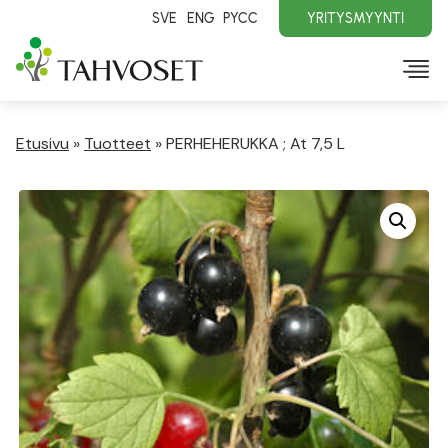
SVE
ENG
PYCC
YRITYSMYYNTI
Etusivu
»
Tuotteet
»
PERHEHERUKKA ; At 7,5 L