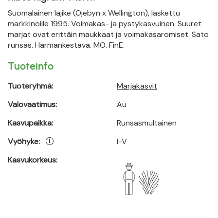
Suomalainen lajike (Öjebyn x Wellington), laskettu
markkinoille 1995. Voimakas- ja pystykasvuinen. Suuret
marjat ovat erittäin maukkaat ja voimakasaromiset. Sato
runsas. Härmänkestävä. MO. FinE.
Tuoteinfo
Tuoteryhmä:
Marjakasvit
Valovaatimus:
Au
Kasvupaikka:
Runsasmultainen
Vyöhyke:
I-V
Kasvukorkeus: