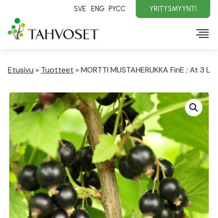
SVE
ENG
PYCC
YRITYSMYYNTI
Etusivu
»
Tuotteet
»
MORTTI MUSTAHERUKKA FinE ; At 3 L