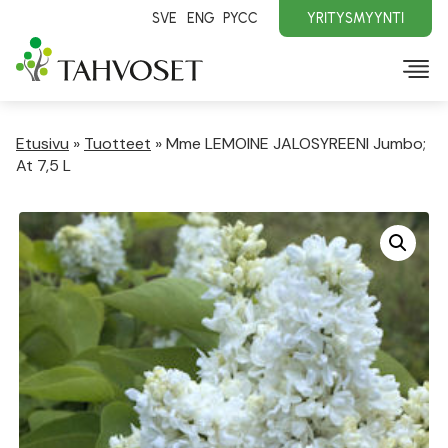
SVE
ENG
PYCC
YRITYSMYYNTI
Etusivu
»
Tuotteet
»
Mme LEMOINE JALOSYREENI Jumbo;
At 7,5 L