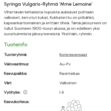
Syringa Vulgaris-Ryhmä 'Mme Lemoine'
Vihertävän keltaisista nupuista aukeavat puhtaan
valkoiset, kerrotut kukat. Kukkaterttu on pitkähkö,
kapeankartiomainen ja erittäin tiheä. Tämä jalosyreeni on
tullut Suomeen 1900-luvun alussa, ja on edelleen yksi
suosituimmista jalosyreeneistä. Yksittäin, ryhmiin.
Tuoteinfo
Tuoteryhmä:
Koristepensaat
Valovaatimus:
Au-Pv
Kasvupaikka:
Ravinteikas
Väri:
Valkoinen
Vyöhyke:
I-II
Kasvukorkeus: