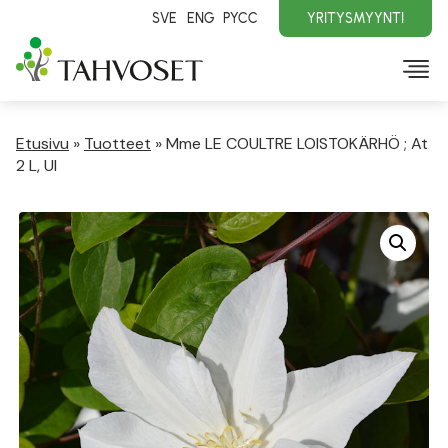
SVE
ENG
PYCC
YRITYSMYYNTI
Etusivu
»
Tuotteet
»
Mme LE COULTRE LOISTOKÄRHÖ ; At
2 L, Ul