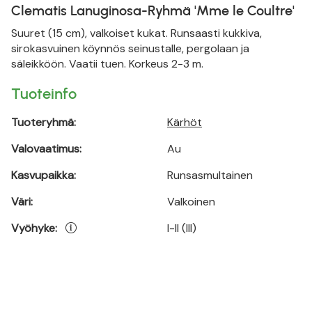
Clematis Lanuginosa-Ryhmä 'Mme le Coultre'
Suuret (15 cm), valkoiset kukat. Runsaasti kukkiva,
sirokasvuinen köynnös seinustalle, pergolaan ja
säleikköön. Vaatii tuen. Korkeus 2-3 m.
Tuoteinfo
Tuoteryhmä:
Kärhöt
Valovaatimus:
Au
Kasvupaikka:
Runsasmultainen
Väri:
Valkoinen
Vyöhyke:
I-II (III)