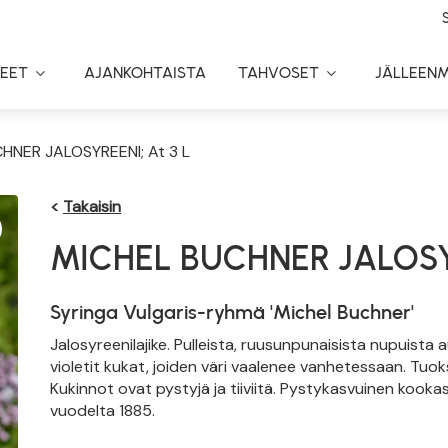
EET
AJANKOHTAISTA
TAHVOSET
JÄLLEEN
Toggle
Toggle
Dropdown
Dropdown
HNER JALOSYREENI; At 3 L
<
Takaisin
MICHEL BUCHNER JALOS
Syringa Vulgaris-ryhmä 'Michel Buchner'
Jalosyreenilajike. Pulleista, ruusunpunaisista nupuista
violetit kukat, joiden väri vaalenee vanhetessaan. Tuo
Kukinnot ovat pystyjä ja tiiviitä. Pystykasvuinen kookas
vuodelta 1885.