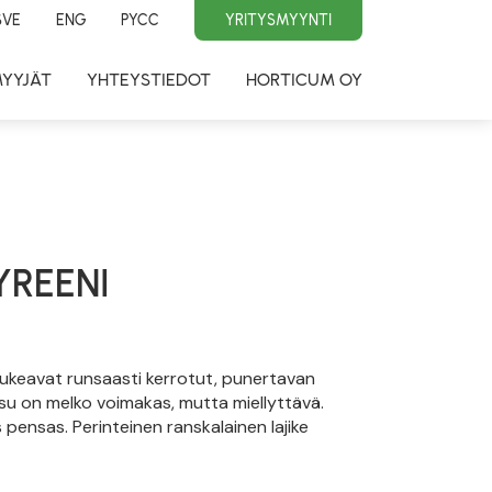
SVE
ENG
PYCC
YRITYSMYYNTI
MYYJÄT
YHTEYSTIEDOT
HORTICUM OY
YREENI
 aukeavat runsaasti kerrotut, punertavan
ksu on melko voimakas, mutta miellyttävä.
 pensas. Perinteinen ranskalainen lajike