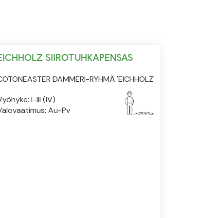
EICHHOLZ SIIROTUHKAPENSAS
COTONEASTER DAMMERI-RYHMÄ 'EICHHOLZ'
Vyöhyke: I-III (IV)
Valovaatimus: Au-Pv