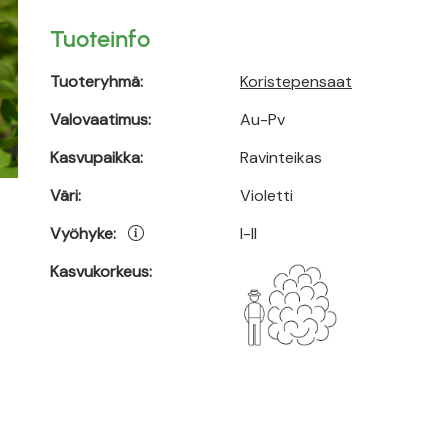
Tuoteinfo
Tuoteryhmä:
Koristepensaat
Valovaatimus:
Au-Pv
Kasvupaikka:
Ravinteikas
Väri:
Violetti
Vyöhyke:
I-II
Kasvukorkeus: