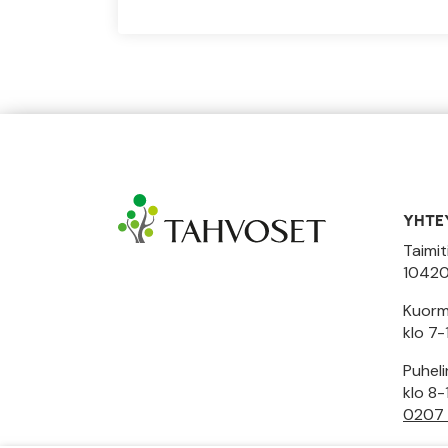
YHTE
Taimit
10420
Kuormi
klo 7-
Puhel
klo 8-
0207