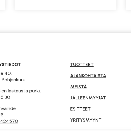
YSTIEDOT
TUOTTEET
ie 40,
AJANKOHTAISTA
 Pohjankuru
MEISTÄ
en lastaus ja purku
15.30
JÄLLEENMYYJÄT
invaihde
ESITTEET
16
YRITYSMYYNTI
 424570