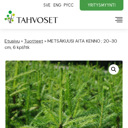
SVE
ENG
PYCC
YRITYSMYYNTI
Etusivu
»
Tuotteet
»
METSÄKUUSI AITA KENNO ; 20-30
cm, 6 kpl/ltk