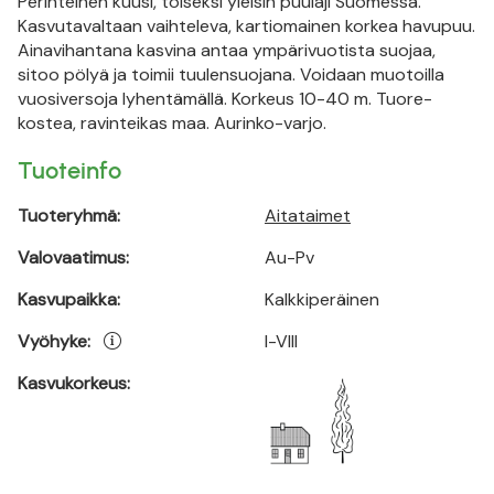
Perinteinen kuusi, toiseksi yleisin puulaji Suomessa.
Kasvutavaltaan vaihteleva, kartiomainen korkea havupuu.
Ainavihantana kasvina antaa ympärivuotista suojaa,
sitoo pölyä ja toimii tuulensuojana. Voidaan muotoilla
vuosiversoja lyhentämällä. Korkeus 10-40 m. Tuore-
kostea, ravinteikas maa. Aurinko-varjo.
Tuoteinfo
Tuoteryhmä:
Aitataimet
Valovaatimus:
Au-Pv
Kasvupaikka:
Kalkkiperäinen
Vyöhyke:
I-VIII
Kasvukorkeus: