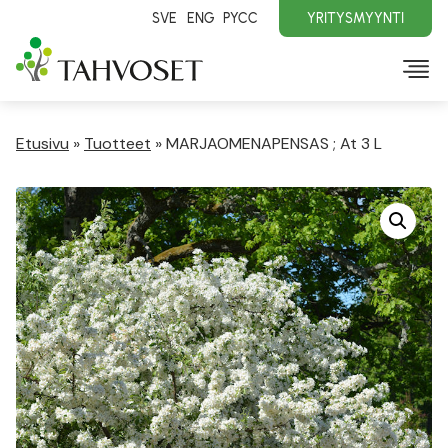
SVE
ENG
PYCC
YRITYSMYYNTI
Etusivu
»
Tuotteet
»
MARJAOMENAPENSAS ; At 3 L