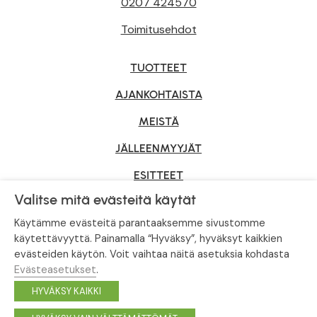
0207 424570
Toimitusehdot
TUOTTEET
AJANKOHTAISTA
MEISTÄ
JÄLLEENMYYJÄT
ESITTEET
Valitse mitä evästeitä käytät
YRITYSMYYNTI
Käytämme evästeitä parantaaksemme sivustomme
käytettävyyttä. Painamalla “Hyväksy”, hyväksyt kaikkien
evästeiden käytön. Voit vaihtaa näitä asetuksia kohdasta
Tietosuojaseloste
|
Evästeasetukset
Evästeasetukset
.
© Tahvoset, All Rights Reserved.
HYVÄKSY KAIKKI
Facebook
Instagram