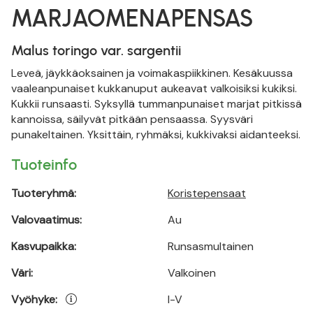
MARJAOMENAPENSAS
Malus toringo var. sargentii
Leveä, jäykkäoksainen ja voimakaspiikkinen. Kesäkuussa
vaaleanpunaiset kukkanuput aukeavat valkoisiksi kukiksi.
Kukkii runsaasti. Syksyllä tummanpunaiset marjat pitkissä
kannoissa, säilyvät pitkään pensaassa. Syysväri
punakeltainen. Yksittäin, ryhmäksi, kukkivaksi aidanteeksi.
Tuoteinfo
Tuoteryhmä:
Koristepensaat
Valovaatimus:
Au
Kasvupaikka:
Runsasmultainen
Väri:
Valkoinen
Vyöhyke:
I-V