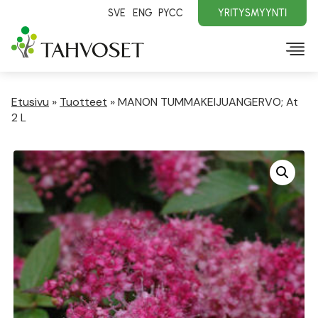
SVE
ENG
PYCC
YRITYSMYYNTI
Etusivu
»
Tuotteet
»
MANON TUMMAKEIJUANGERVO; At
2 L