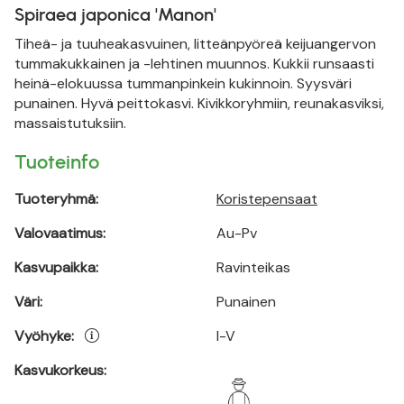
Spiraea japonica 'Manon'
Tiheä- ja tuuheakasvuinen, litteänpyöreä keijuangervon
tummakukkainen ja -lehtinen muunnos. Kukkii runsaasti
heinä-elokuussa tummanpinkein kukinnoin. Syysväri
punainen. Hyvä peittokasvi. Kivikkoryhmiin, reunakasviksi,
massaistutuksiin.
Tuoteinfo
Tuoteryhmä:
Koristepensaat
Valovaatimus:
Au-Pv
Kasvupaikka:
Ravinteikas
Väri:
Punainen
Vyöhyke:
I-V
Kasvukorkeus: