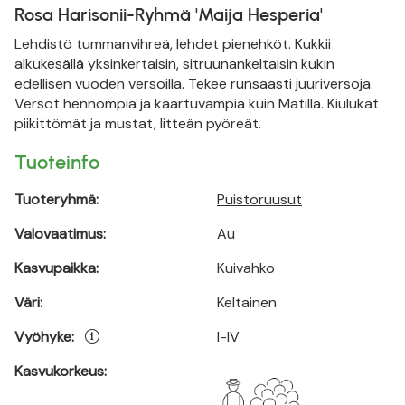
Rosa Harisonii-Ryhmä 'Maija Hesperia'
Lehdistö tummanvihreä, lehdet pienehköt. Kukkii
alkukesällä yksinkertaisin, sitruunankeltaisin kukin
edellisen vuoden versoilla. Tekee runsaasti juuriversoja.
Versot hennompia ja kaartuvampia kuin Matilla. Kiulukat
piikittömät ja mustat, litteän pyöreät.
Tuoteinfo
Tuoteryhmä:
Puistoruusut
Valovaatimus:
Au
Kasvupaikka:
Kuivahko
Väri:
Keltainen
Vyöhyke:
I-IV
Kasvukorkeus: