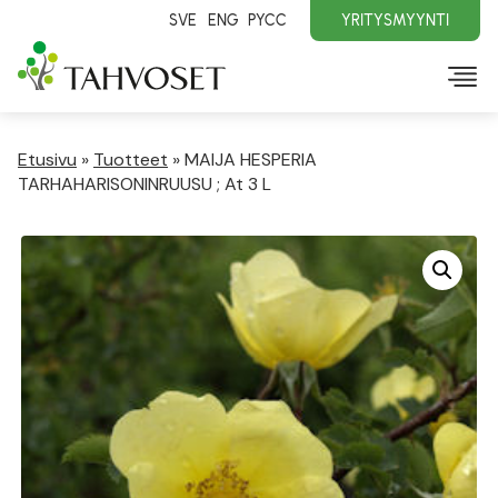
SVE
ENG
PYCC
YRITYSMYYNTI
Etusivu
»
Tuotteet
»
MAIJA HESPERIA
TARHAHARISONINRUUSU ; At 3 L