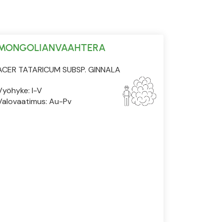
MONGOLIANVAAHTERA
ACER TATARICUM SUBSP. GINNALA
Vyöhyke: I-V
Valovaatimus: Au-Pv