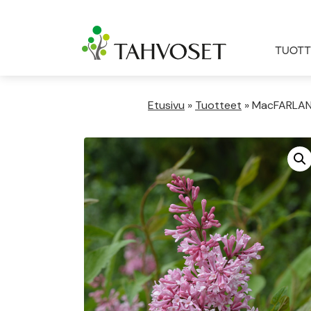
TUOTT
Etusivu
»
Tuotteet
»
MacFARLANE