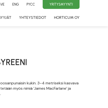
SVE
ENG
PYCC
YRITYSMYYNTI
MYYJÄT
YHTEYSTIEDOT
HORTICUM OY
YREENI
 roosanpunaisin kukin. 3–4 metriseksi kasvava
ytetään myös nimiä ’James MacFarlane’ ja
.