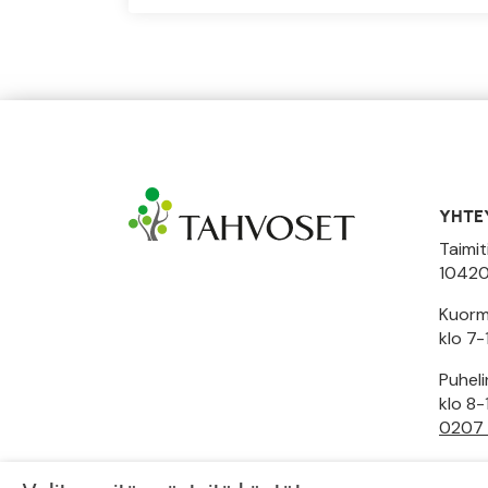
YHTE
Taimit
10420
Kuormi
klo 7-
Puhel
klo 8-
0207
Toimi