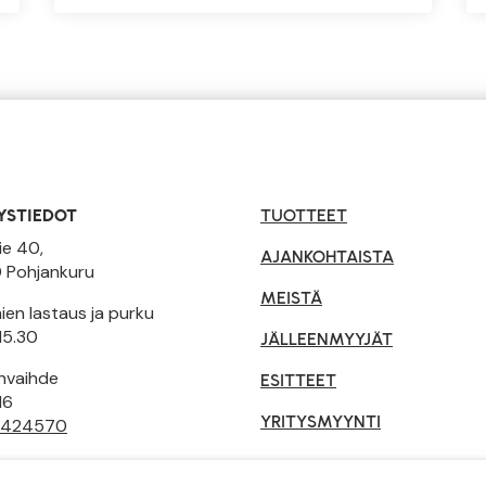
YSTIEDOT
TUOTTEET
ie 40,
AJANKOHTAISTA
 Pohjankuru
MEISTÄ
en lastaus ja purku
15.30
JÄLLEENMYYJÄT
invaihde
ESITTEET
16
YRITYSMYYNTI
 424570
tusehdot