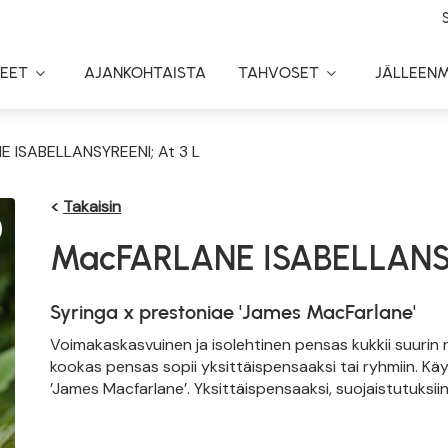
EET
AJANKOHTAISTA
TAHVOSET
JÄLLEEN
Toggle
Toggle
Dropdown
Dropdown
 ISABELLANSYREENI; At 3 L
<
Takaisin
MacFARLANE ISABELLANS
Syringa x prestoniae 'James MacFarlane'
Voimakaskasvuinen ja isolehtinen pensas kukkii suurin
kookas pensas sopii yksittäispensaaksi tai ryhmiin. Kä
’James Macfarlane’. Yksittäispensaaksi, suojaistutuksiin