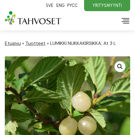
SVE
ENG
PYCC
YRITYSMYYNTI
Etusivu
»
Tuotteet
»
LUMIKKI NUKKAKIRSIKKA; At 3 L