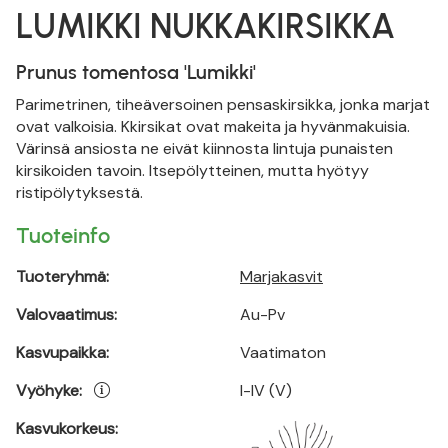
LUMIKKI NUKKAKIRSIKKA
Prunus tomentosa 'Lumikki'
Parimetrinen, tiheäversoinen pensaskirsikka, jonka marjat
ovat valkoisia. Kkirsikat ovat makeita ja hyvänmakuisia.
Värinsä ansiosta ne eivät kiinnosta lintuja punaisten
kirsikoiden tavoin. Itsepölytteinen, mutta hyötyy
ristipölytyksestä.
Tuoteinfo
Tuoteryhmä:
Marjakasvit
Valovaatimus:
Au-Pv
Kasvupaikka:
Vaatimaton
Vyöhyke:
I-IV (V)
Kasvukorkeus: