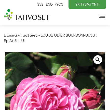
SVE
ENG
PYCC
YRITYSMYYNTI
Etusivu
»
Tuotteet
»
LOUISE ODIER BOURBONRUUSU ;
Ep;At 3 L, Ul