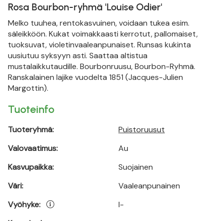
Rosa Bourbon-ryhmä 'Louise Odier'
Melko tuuhea, rentokasvuinen, voidaan tukea esim.
säleikköön. Kukat voimakkaasti kerrotut, pallomaiset,
tuoksuvat, violetinvaaleanpunaiset. Runsas kukinta
uusiutuu syksyyn asti. Saattaa altistua
mustalaikkutaudille. Bourbonruusu, Bourbon-Ryhmä.
Ranskalainen lajike vuodelta 1851 (Jacques-Julien
Margottin).
Tuoteinfo
Tuoteryhmä:
Puistoruusut
Valovaatimus:
Au
Kasvupaikka:
Suojainen
Väri:
Vaaleanpunainen
Vyöhyke:
I-