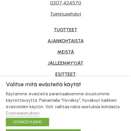
0207 424570
Toimitusehdot
TUOTTEET
AJANKOHTAISTA
MEISTÄ
JÄLLEENMYYJÄT
ESITTEET
Valitse mitä evästeitä käytät
YRITYSMYYNTI
Käytämme evästeitä parantaaksemme sivustomme
käytettävyyttä. Painamalla “Hyväksy”, hyväksyt kaikkien
evästeiden käytön. Voit vaihtaa näitä asetuksia kohdasta
Tietosuojaseloste
|
Evästeasetukset
Evästeasetukset
.
© Tahvoset, All Rights Reserved.
HYVÄKSY KAIKKI
Facebook
Instagram