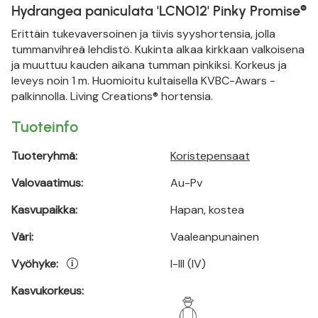
Hydrangea paniculata 'LCNO12' Pinky Promise®
Erittäin tukevaversoinen ja tiivis syyshortensia, jolla
tummanvihreä lehdistö. Kukinta alkaa kirkkaan valkoisena
ja muuttuu kauden aikana tumman pinkiksi. Korkeus ja
leveys noin 1 m. Huomioitu kultaisella KVBC-Awars -
palkinnolla. Living Creations® hortensia.
Tuoteinfo
Tuoteryhmä:
Koristepensaat
Valovaatimus:
Au-Pv
Kasvupaikka:
Hapan, kostea
Väri:
Vaaleanpunainen
Vyöhyke:
I-III (IV)
Kasvukorkeus: