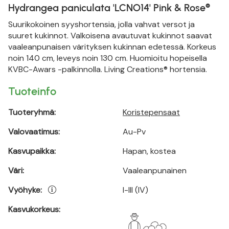
Hydrangea paniculata 'LCNO14' Pink & Rose®
Suurikokoinen syyshortensia, jolla vahvat versot ja
suuret kukinnot. Valkoisena avautuvat kukinnot saavat
vaaleanpunaisen värityksen kukinnan edetessä. Korkeus
noin 140 cm, leveys noin 130 cm. Huomioitu hopeisella
KVBC-Awars -palkinnolla. Living Creations® hortensia.
Tuoteinfo
Tuoteryhmä:
Koristepensaat
Valovaatimus:
Au-Pv
Kasvupaikka:
Hapan, kostea
Väri:
Vaaleanpunainen
Vyöhyke:
I-III (IV)
Kasvukorkeus: