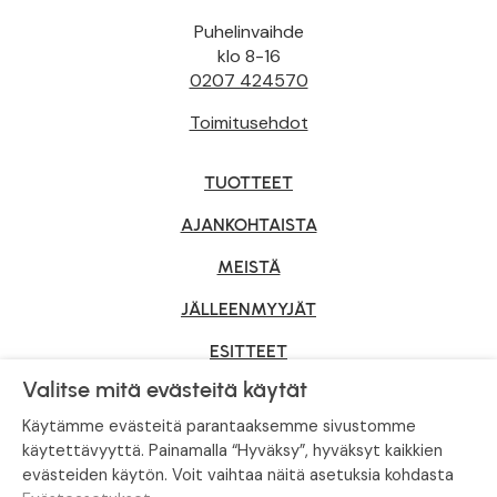
Puhelinvaihde
klo 8-16
0207 424570
Toimitusehdot
TUOTTEET
AJANKOHTAISTA
MEISTÄ
JÄLLEENMYYJÄT
ESITTEET
Valitse mitä evästeitä käytät
YRITYSMYYNTI
Käytämme evästeitä parantaaksemme sivustomme
käytettävyyttä. Painamalla “Hyväksy”, hyväksyt kaikkien
evästeiden käytön. Voit vaihtaa näitä asetuksia kohdasta
Tietosuojaseloste
|
Evästeasetukset