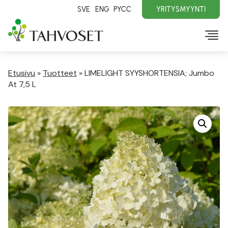
SVE
ENG
PYCC
YRITYSMYYNTI
Etusivu
»
Tuotteet
»
LIMELIGHT SYYSHORTENSIA; Jumbo
At 7,5 L