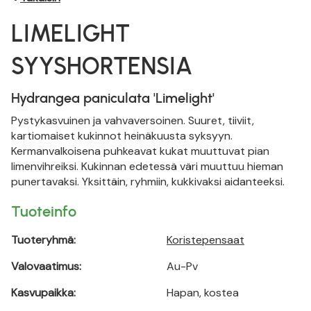
LIMELIGHT
SYYSHORTENSIA
Hydrangea paniculata 'Limelight'
Pystykasvuinen ja vahvaversoinen. Suuret, tiiviit,
kartiomaiset kukinnot heinäkuusta syksyyn.
Kermanvalkoisena puhkeavat kukat muuttuvat pian
limenvihreiksi. Kukinnan edetessä väri muuttuu hieman
punertavaksi. Yksittäin, ryhmiin, kukkivaksi aidanteeksi.
Tuoteinfo
Tuoteryhmä:
Koristepensaat
Valovaatimus:
Au-Pv
Kasvupaikka:
Hapan, kostea