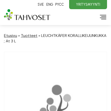
SVE
ENG
PYCC
YRITYSMYYNTI
Etusivu
»
Tuotteet
»
LEUCHTKÄFER KORALLIKEIJUNKUKKA
; At 3 L