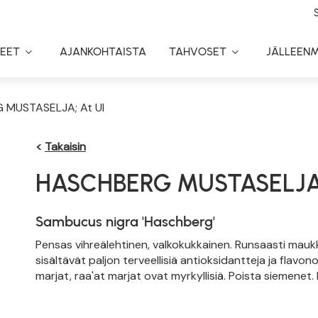
EET
AJANKOHTAISTA
TAHVOSET
JÄLLEEN
Toggle
Toggle
Dropdown
Dropdown
 MUSTASELJA; At Ul
<
Takaisin
HASCHBERG MUSTASELJ
Sambucus nigra 'Haschberg'
Pensas vihreälehtinen, valkokukkainen. Runsaasti maukk
sisältävät paljon terveellisiä antioksidantteja ja flavo
marjat, raa'at marjat ovat myrkyllisiä. Poista siemenet.