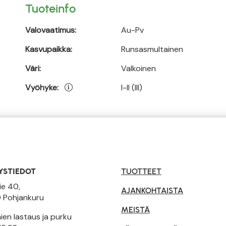
Tuoteinfo
Valovaatimus:
Au-Pv
Kasvupaikka:
Runsasmultainen
Väri:
Valkoinen
Vyöhyke:
I-II (III)
YSTIEDOT
TUOTTEET
ie 40,
AJANKOHTAISTA
 Pohjankuru
MEISTÄ
en lastaus ja purku