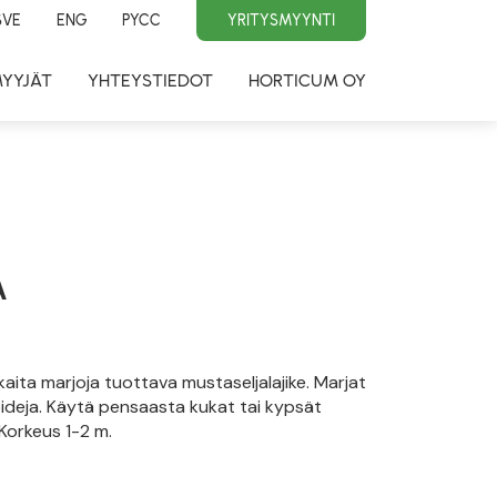
SVE
ENG
PYCC
YRITYSMYYNTI
MYYJÄT
YHTEYSTIEDOT
HORTICUM OY
A
aita marjoja tuottava mustaseljalajike. Marjat
noideja. Käytä pensaasta kukat tai kypsät
 Korkeus 1-2 m.