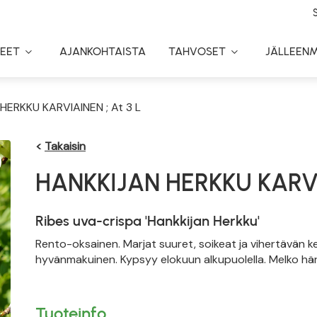
EET
AJANKOHTAISTA
TAHVOSET
JÄLLEEN
Toggle
Toggle
Dropdown
Dropdown
HERKKU KARVIAINEN ; At 3 L
<
Takaisin
HANKKIJAN HERKKU KARV
Ribes uva-crispa 'Hankkijan Herkku'
Rento-oksainen. Marjat suuret, soikeat ja vihertävän k
hyvänmakuinen. Kypsyy elokuun alkupuolella. Melko h
Tuoteinfo