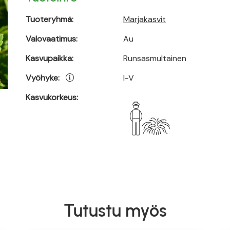
Tuoteryhmä:
Marjakasvit
Valovaatimus:
Au
Kasvupaikka:
Runsasmultainen
Vyöhyke:
I-V
Kasvukorkeus:
Tutustu myös