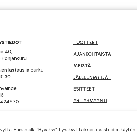
YSTIEDOT
TUOTTEET
ie 40,
AJANKOHTAISTA
 Pohjankuru
MEISTÄ
en lastaus ja purku
15.30
JÄLLEENMYYJÄT
invaihde
ESITTEET
16
YRITYSMYYNTI
 424570
tusehdot
ä. Painamalla “Hyväksy”, hyväksyt kaikkien evästeiden käytön. 