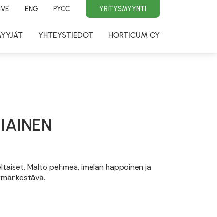
SVE
ENG
PYCC
YRITYSMYYNTI
MYYJÄT
YHTEYSTIEDOT
HORTICUM OY
IAINEN
eltaiset. Malto pehmeä, imelän happoinen ja
ärmänkestävä.