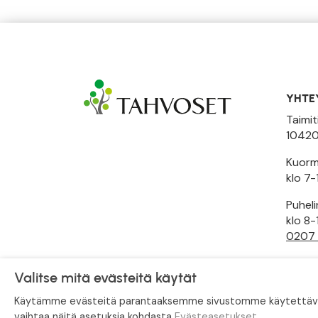
YHTE
Taimit
10420
Kuormi
klo 7-
Puhel
klo 8-
0207
Toimi
Valitse mitä evästeitä käytät
Käytämme evästeitä parantaaksemme sivustomme käytettävyytt
vaihtaa näitä asetuksia kohdasta
Evästeasetukset
.